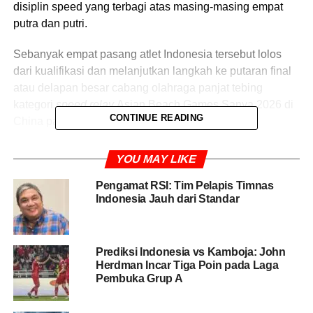
disiplin speed yang terbagi atas masing-masing empat
putra dan putri.
Sebanyak empat pasang atlet Indonesia tersebut lolos
dari kualifikasi dan melanjutkan langkah ke putaran final
atau delapan besar cabang olahraga panjat tebing
kategori
speed relay
Asian Beach Games Sanya 2026 di
CONTINUE READING
China pada Rabu (29siang.
Berdasarkan statistik penyelenggara, empat pasang atlet
YOU MAY LIKE
itu terdiri atas masing-masing dua pasang untuk sektor
putra maupun putri.
Pengamat RSI: Tim Pelapis Timnas
Indonesia Jauh dari Standar
Untuk kategori putra, pasangan Raharjati
Nursamsa/Antasyafi Robby Al Hilmi mengemas total
waktu terbaik 10,14 detik dan menempati peringkat
Prediksi Indonesia vs Kamboja: John
Herdman Incar Tiga Poin pada Laga
pertama kualifikasi yang berlangsung di Tianya Haijiao
Pembuka Grup A
Venue Cluster.