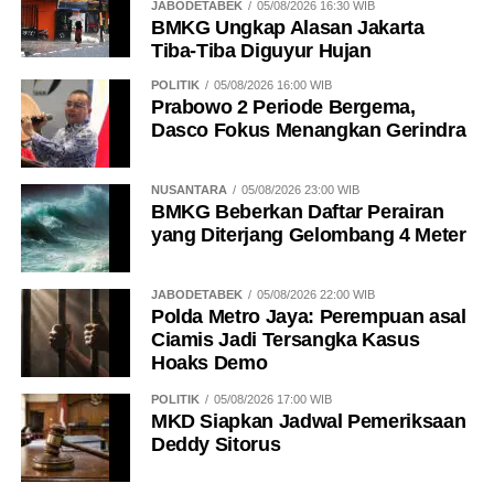
JABODETABEK
05/08/2026 16:30 WIB
BMKG Ungkap Alasan Jakarta
Tiba-Tiba Diguyur Hujan
POLITIK
05/08/2026 16:00 WIB
Prabowo 2 Periode Bergema,
Dasco Fokus Menangkan Gerindra
NUSANTARA
05/08/2026 23:00 WIB
BMKG Beberkan Daftar Perairan
yang Diterjang Gelombang 4 Meter
JABODETABEK
05/08/2026 22:00 WIB
Polda Metro Jaya: Perempuan asal
Ciamis Jadi Tersangka Kasus
Hoaks Demo
POLITIK
05/08/2026 17:00 WIB
MKD Siapkan Jadwal Pemeriksaan
Deddy Sitorus