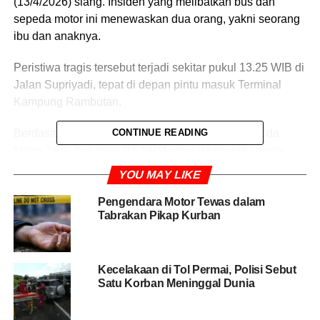
(13/4/2026) siang. Insiden yang melibatkan bus dan
sepeda motor ini menewaskan dua orang, yakni seorang
ibu dan anaknya.
Peristiwa tragis tersebut terjadi sekitar pukul 13.25 WIB di
Jalan Supriyadi, tepat di depan pintu masuk Terminal
Kampung Rambutan.
Berdasarkan keterangan pihak kepolisian dari Polda
CONTINUE READING
Metro Jaya, bus milik PT NPM yang dikemudikan pria
berinisial BA (33) melaju dari arah timur menuju barat.
YOU MAY LIKE
Saat tiba di lokasi kejadian, bus berusaha berbelok ke kiri
untuk masuk ke area terminal.
Pengendara Motor Tewas dalam
Tabrakan Pikap Kurban
Namun pada saat bersamaan, sepeda motor Honda PCX
yang dikendarai ERJ bersama anaknya, DF, melintas di
jalur tersebut. Tabrakan pun tak terhindarkan.
Kecelakaan di Tol Permai, Polisi Sebut
Satu Korban Meninggal Dunia
BACA JUGA
Korban Meninggal Kecelakaan,