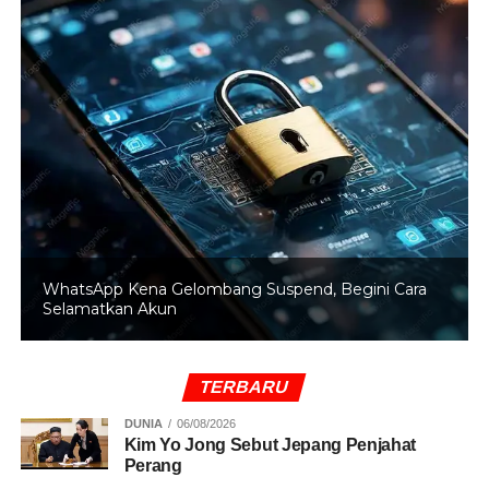
RELATED TOPICS:
KECELAKAAN
TERMINAL KP RAMBUTAN
UP NEXT
Praktis! Layanan SIM Keliling Hadir di 5 Titik
Jakarta
DON'T MISS
BMKG Ingatkan Potensi Hujan di Jakarta Mulai
Sore
WhatsApp Kena Gelombang Suspend, Begini Cara
Selamatkan Akun
TERBARU
DUNIA
06/08/2026
Kim Yo Jong Sebut Jepang Penjahat
Perang