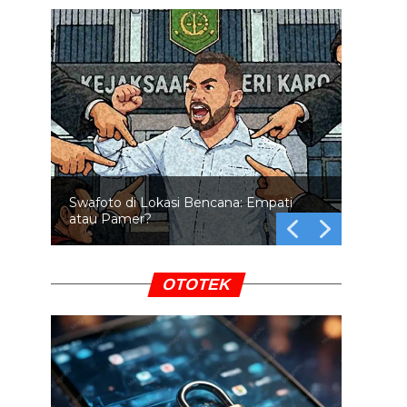
Swafoto di Lokasi Bencana: Empati
atau Pamer?
OTOTEK