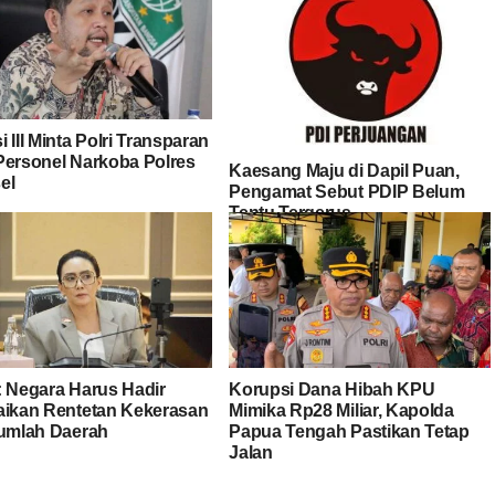
 III Minta Polri Transparan
Personel Narkoba Polres
Kaesang Maju di Dapil Puan,
el
Pengamat Sebut PDIP Belum
Tentu Tergerus
: Negara Harus Hadir
Korupsi Dana Hibah KPU
aikan Rentetan Kekerasan
Mimika Rp28 Miliar, Kapolda
jumlah Daerah
Papua Tengah Pastikan Tetap
Jalan