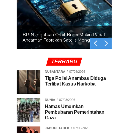
BRIN Ingatkan Orbit Bumi Makin Padat
Ancaman Tabrakan Satelit Mengintai
TERBARU
NUSANTARA
07/08/2026
Tiga Polisi Anambas Diduga
Terlibat Kasus Narkoba
DUNIA
07/08/2026
Hamas Umumkan
Pembubaran Pemerintahan
Gaza
JABODETABEK
07/08/2026