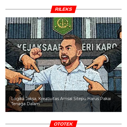
Sri Pangestuti alias Tuti. Setelah diperkenalkan, ia
RILEKS
mengaku beberapa kali berhubungan dengan staf Ahmad
Dedi yang bernama Alex.
Saat dikonfirmasi kuasa hukumnya mengenai identitas
penerima dana tersebut, John Field menegaskan uang
tidak diserahkan langsung kepada Ahmad Dedi.
BACA JUGA
KPK Fokus Selidiki Dugaan Korupsi
Pembebasan Lahan Proyek Kereta Cepat Whoosh
“Ke stafnya,” ujar John.
“Alex,” lanjutnya.
Logika Jaksa, Kreativitas Amsal Sitepu Harus Pakai
Tenaga Dalam
Menurut John, selama ini ia memahami Ahmad Dedi
memiliki posisi sebagai bendahara di organisasi
Purnawirawan Pejuang Indonesia Raya (PPIR), sehingga
OTOTEK