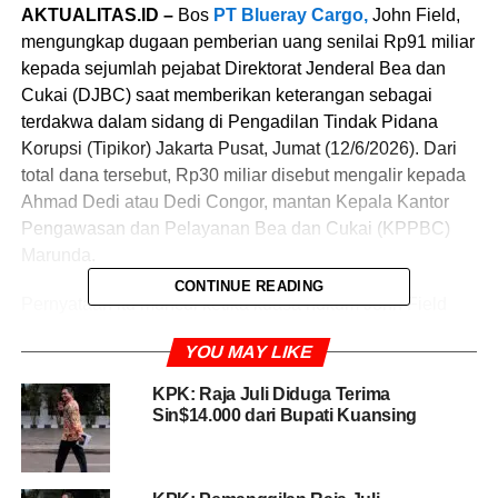
AKTUALITAS.ID –
Bos
PT Blueray Cargo,
John Field,
mengungkap dugaan pemberian uang senilai Rp91 miliar
kepada sejumlah pejabat Direktorat Jenderal Bea dan
Cukai (DJBC) saat memberikan keterangan sebagai
terdakwa dalam sidang di Pengadilan Tindak Pidana
Korupsi (Tipikor) Jakarta Pusat, Jumat (12/6/2026). Dari
total dana tersebut, Rp30 miliar disebut mengalir kepada
Ahmad Dedi atau Dedi Congor, mantan Kepala Kantor
Pengawasan dan Pelayanan Bea dan Cukai (KPPBC)
Marunda.
CONTINUE READING
Pernyataan itu muncul ketika kuasa hukum John Field
meminta penjelasan mengenai selisih nilai uang yang
YOU MAY LIKE
terungkap dalam dakwaan
Komisi Pemberantasan
Korupsi (KPK).
Dalam dakwaan, nilai pemberian yang
KPK: Raja Juli Diduga Terima
disebutkan mencapai Rp61 miliar, sedangkan hasil
Sin$14.000 dari Bupati Kuansing
pemeriksaan penyidikan mencatat angka Rp91 miliar.
“Ini 91 miliar sudah terungkap di pemeriksaan penyidikan,