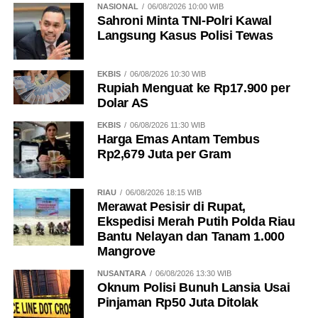
NASIONAL
06/08/2026 10:00 WIB
Sahroni Minta TNI-Polri Kawal
Langsung Kasus Polisi Tewas
EKBIS
06/08/2026 10:30 WIB
Rupiah Menguat ke Rp17.900 per
Dolar AS
EKBIS
06/08/2026 11:30 WIB
Harga Emas Antam Tembus
Rp2,679 Juta per Gram
RIAU
06/08/2026 18:15 WIB
Merawat Pesisir di Rupat,
Ekspedisi Merah Putih Polda Riau
Bantu Nelayan dan Tanam 1.000
Mangrove
NUSANTARA
06/08/2026 13:30 WIB
Oknum Polisi Bunuh Lansia Usai
Pinjaman Rp50 Juta Ditolak