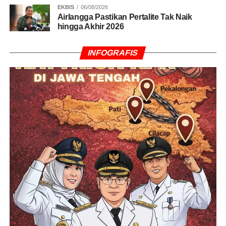
EKBIS
06/08/2026
November 2024.
(Micko)
Airlangga Pastikan Pertalite Tak Naik
hingga Akhir 2026
INFOGRAFIS
RELATED TOPICS:
BLUERAY CARGO
HUKUM
KORUPSI
KORUPSI BEA CUKAI
KPK
PENGADILAN NEGERI
PENGADILAN NEGERI JAKARTA PUSAT
PERSIDANGAN KORUPSI
UP NEXT
DPR Apresiasi Pengungkapan Narkoba Cair
dalam Vape Senilai Rp4,7 Miliar di Jawa Timur
DON'T MISS
DPR Desak Polisi Tangkap Debt Collector yang
Intimidasi Pemilik Fortuner di Bekasi