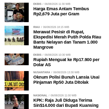
EKBIS
06/08/2026 11:30 WIB
Harga Emas Antam Tembus
Rp2,679 Juta per Gram
RIAU
06/08/2026 18:15 WIB
Merawat Pesisir di Rupat,
Ekspedisi Merah Putih Polda Riau
Bantu Nelayan dan Tanam 1.000
Mangrove
EKBIS
06/08/2026 10:30 WIB
Rupiah Menguat ke Rp17.900 per
Dolar AS
NUSANTARA
06/08/2026 13:30 WIB
Oknum Polisi Bunuh Lansia Usai
Pinjaman Rp50 Juta Ditolak
NASIONAL
06/08/2026 11:00 WIB
KPK: Raja Juli Diduga Terima
Sin$14.000 dari Bupati Kuansing