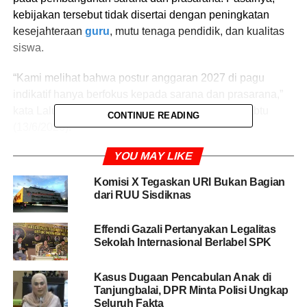
kebijakan tersebut tidak disertai dengan peningkatan
kesejahteraan
guru
, mutu tenaga pendidik, dan kualitas
siswa.
“Kami melihat bahwa postur anggaran 2027 di pagu
indikatif hanya berfokus kepada sarana dan prasarana,”
kata Lalu dalam keterangannya yang diterima, Sabtu
CONTINUE READING
(13/6/2026).
YOU MAY LIKE
Menurutnya, pembangunan infrastruktur pendidikan
memang tetap diperlukan untuk mendukung proses
Komisi X Tegaskan URI Bukan Bagian
belajar mengajar. Namun, kebijakan tersebut perlu
dari RUU Sisdiknas
diimbangi dengan program yang menyentuh peningkatan
kualitas sumber daya manusia di sektor pendidikan.
Effendi Gazali Pertanyakan Legalitas
Sekolah Internasional Berlabel SPK
“Tetapi jangan lupa, kita masih punya PR. Kesejahteraan
guru harus meningkat, kemudian mutu kualitas siswa-
Kasus Dugaan Pencabulan Anak di
siswi maupun guru-guru kita harus terperhatikan,”
Tanjungbalai, DPR Minta Polisi Ungkap
ujarnya.
Seluruh Fakta