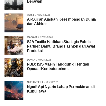
Berawan
OASE
07/08/2026
Al-Qur’an Ajarkan Keseimbangan Dunia
dan Akhirat
RAGAM
07/08/2026
SJA Textile Hadirkan Strategic Fabric
Partner, Bantu Brand Fashion dari Awal
Produksi
DUNIA
07/08/2026
PBB: ISIS Masih Tangguh di Tengah
Operasi Kontraterorisme
NUSANTARA
06/08/2026
Ngeri! Api Nyaris Lahap Permukiman di
Kubu Raya