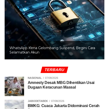
RELATED TOPICS:
ANGGARAN PENDIDIKAN
ASN
GURU
KESEJAHTERAAN
KESEJAHTERAAN GURU
KOMISI X DPR RI
PENDIDIKAN
UP NEXT
Wamen LH Dorong Teknologi Hijau Perkuat
Program Prioritas Presiden
WhatsApp Kena Gelombang Suspend, Begini Cara
DON'T MISS
Selamatkan Akun
KPK Geledah Empat Lokasi dan Sita Dokumen
Penting Terkait OTT Muara Enim
TERBARU
NASIONAL
07/08/2026
Amnesty Desak MBG Dihentikan Usai
Dugaan Keracunan Massal
JABODETABEK
07/08/2026
BMKG: Cuaca Jakarta Didominasi Cerah